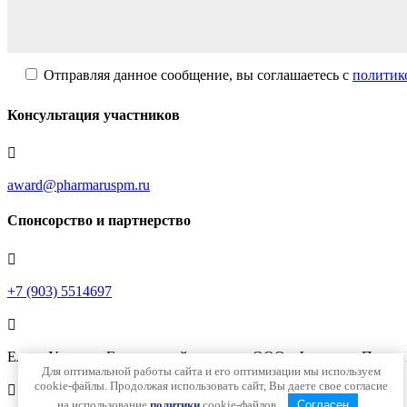
Отправляя данное сообщение, вы соглашаетесь с
политик
Консультация участников

award@pharmaruspm.ru
Спонсорство и партнерство

+7 (903) 5514697

Елена Уколова, Генеральный директор ООО «Фармарус Принт
Для оптимальной работы сайта и его оптимизации мы используем
cookie-файлы. Продолжая использовать сайт, Вы даете свое согласие

на использование
политики
cookie-файлов.
Согласен